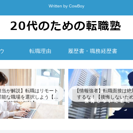
Written by CowBoy
ウ
転職理由
履歴書・職務経歴書
担当が解説】転職はリモート
【情報強者】転職面接は絶
可能な職場を選択しよう【通
するな！【後悔しないた
勤時間は無駄】