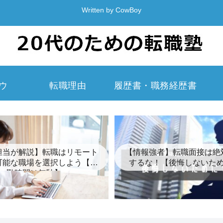
Written by CowBoy
ウ
転職理由
履歴書・職務経歴書
担当が解説】転職はリモート
【情報強者】転職面接は絶
可能な職場を選択しよう【通
するな！【後悔しないた
勤時間は無駄】