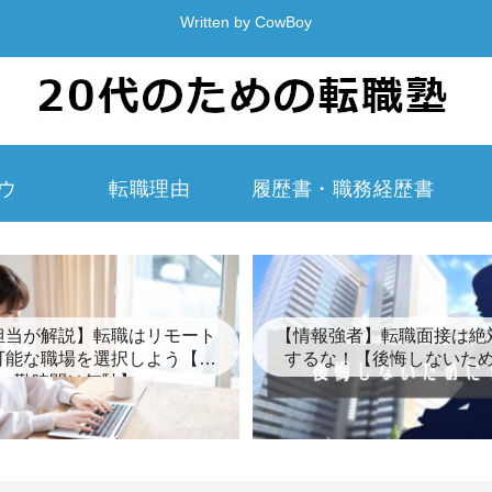
Written by CowBoy
ウ
転職理由
履歴書・職務経歴書
担当が解説】転職はリモート
【情報強者】転職面接は絶
可能な職場を選択しよう【通
するな！【後悔しないた
勤時間は無駄】