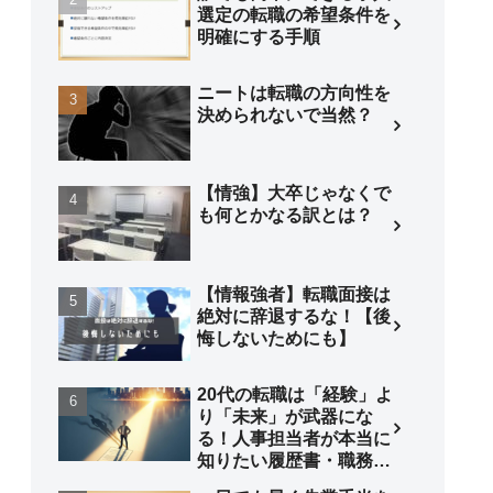
選定の転職の希望条件を
明確にする手順
ニートは転職の方向性を
決められないで当然？
【情強】大卒じゃなくで
も何とかなる訳とは？
【情報強者】転職面接は
絶対に辞退するな！【後
悔しないためにも】
20代の転職は「経験」よ
り「未来」が武器にな
る！人事担当者が本当に
知りたい履歴書・職務経
歴書の書き方